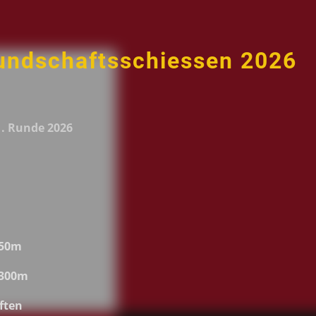
undschaftsschiessen 2026
. Runde 2026
G50m
G300m
ften