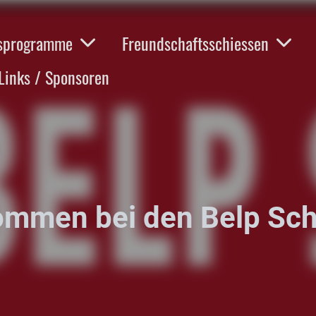
esprogramme
Freundschaftsschiessen
Links / Sponsoren
ommen bei den
Belp Sc